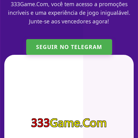
333Game.Com, você tem acesso a promoções
incríveis e uma experiência de jogo inigualável.
Junte-se aos vencedores agora!
SEGUIR NO TELEGRAM