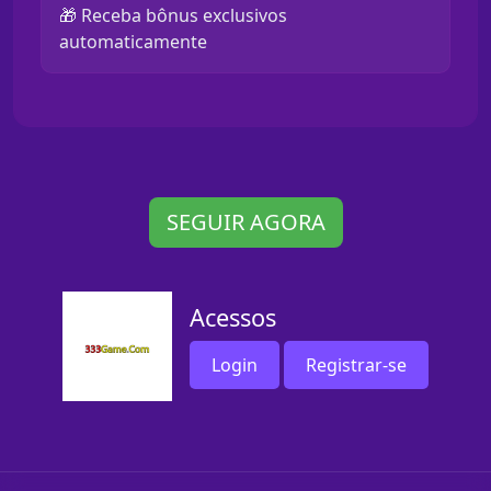
🎁 Receba bônus exclusivos
automaticamente
SEGUIR AGORA
Acessos
Login
Registrar-se