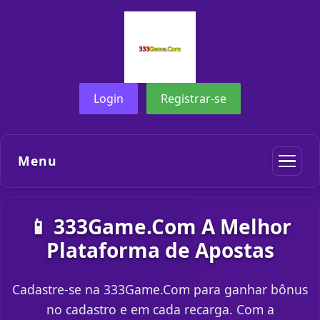
Login
Registrar-se
Menu
📱 333Game.Com A Melhor
Plataforma de Apostas
Cadastre-se na 333Game.Com para ganhar bônus
no cadastro e em cada recarga. Com a