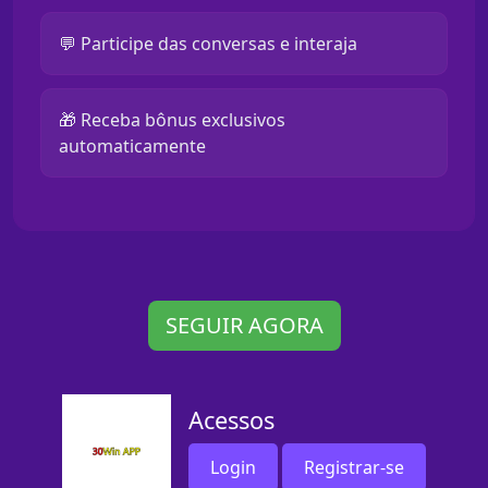
💬 Participe das conversas e interaja
🎁 Receba bônus exclusivos
automaticamente
SEGUIR AGORA
Acessos
Login
Registrar-se