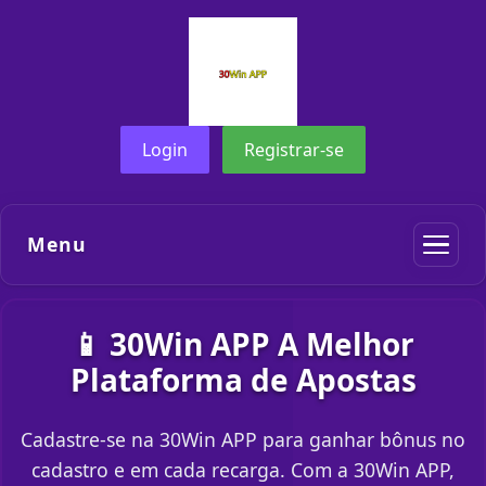
Login
Registrar-se
Menu
📱 30Win APP A Melhor
Plataforma de Apostas
Cadastre-se na 30Win APP para ganhar bônus no
cadastro e em cada recarga. Com a 30Win APP,