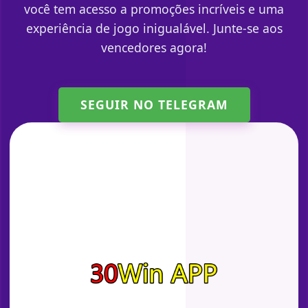
você tem acesso a promoções incríveis e uma
experiência de jogo inigualável. Junte-se aos
vencedores agora!
SEGUIR NO TELEGRAM