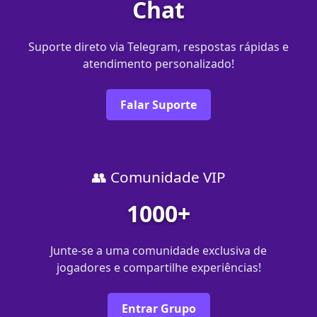
Chat
Suporte direto via Telegram, respostas rápidas e
atendimento personalizado!
Falar Suporte
👥 Comunidade VIP
1000+
Junte-se a uma comunidade exclusiva de
jogadores e compartilhe experiências!
Entrar Grupo