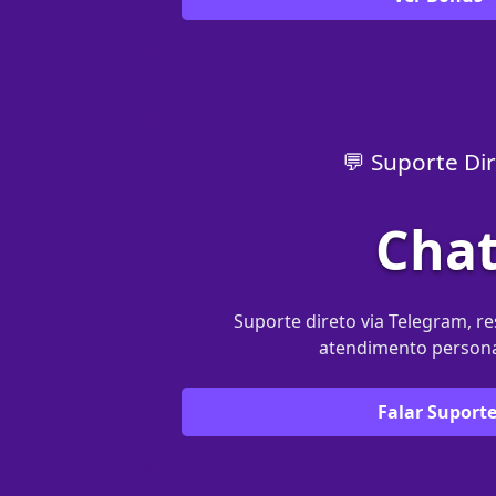
💬 Suporte Di
Cha
Suporte direto via Telegram, r
atendimento persona
Falar Suport