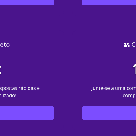
reto
👥 
t
espostas rápidas e
Junte-se a uma com
lizado!
compa
e