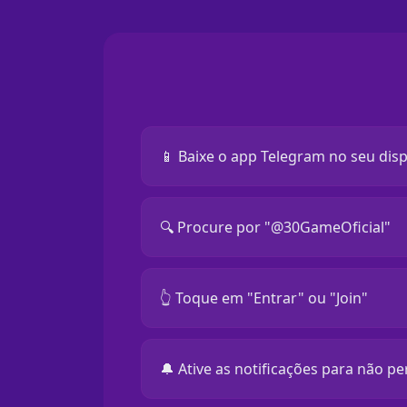
📱 Baixe o app Telegram no seu disp
🔍 Procure por "@30GameOficial"
👆 Toque em "Entrar" ou "Join"
🔔 Ative as notificações para não p