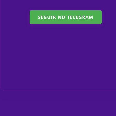
SEGUIR NO TELEGRAM