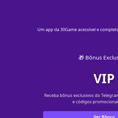
Um app da 30Game acessível e completo —
🎁 Bônus Exclu
VIP
Receba bônus exclusivos do Telegra
e códigos promocionai
Ver Bônus