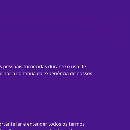
s pessoais fornecidas durante o uso de
elhoria contínua da experiência de nossos
rtante ler e entender todos os termos