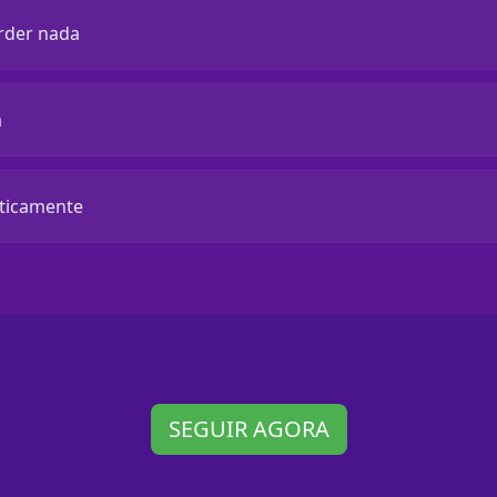
erder nada
a
aticamente
SEGUIR AGORA