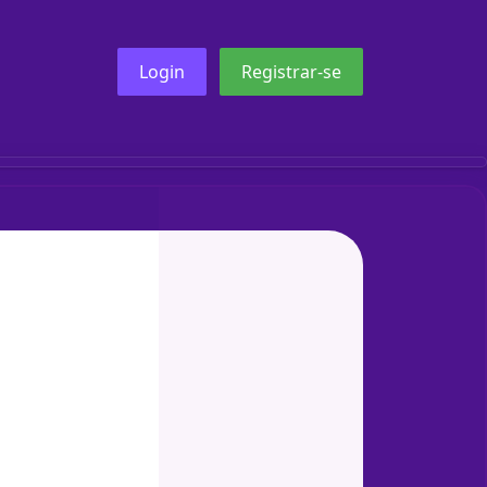
Login
Registrar-se