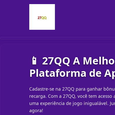
📱 27QQ A Melho
Plataforma de A
Cadastre-se na 27QQ para ganhar bônu
recarga. Com a 27QQ, você tem acesso a
uma experiência de jogo inigualável. J
agora!