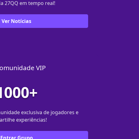
da 27QQ em tempo real!
Ver Notícias
Comunidade VIP
1000+
unidade exclusiva de jogadores e
rtilhe experiências!
Entrar Grupo