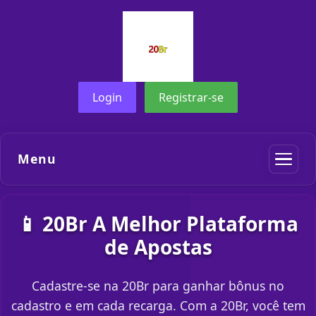
Login
Registrar-se
Menu
📱 20Br A Melhor Plataforma
de Apostas
Cadastre-se na 20Br para ganhar bônus no
cadastro e em cada recarga. Com a 20Br, você tem