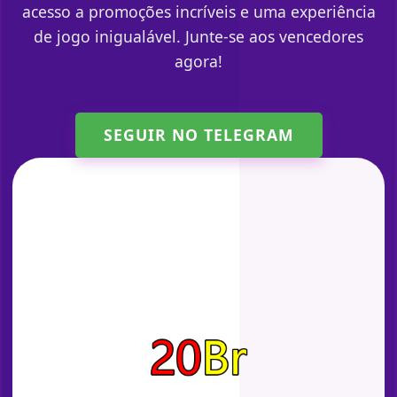
acesso a promoções incríveis e uma experiência
de jogo inigualável. Junte-se aos vencedores
agora!
SEGUIR NO TELEGRAM