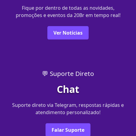
Fique por dentro de todas as novidades,
promoções e eventos da 20Br em tempo real!
Ver Notícias
💬 Suporte Direto
Chat
Suporte direto via Telegram, respostas rápidas e
atendimento personalizado!
Falar Suporte