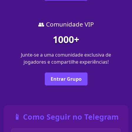
👥 Comunidade VIP
1000+
Junte-se a uma comunidade exclusiva de
jogadores e compartilhe experiências!
Entrar Grupo
📱 Como Seguir no Telegram