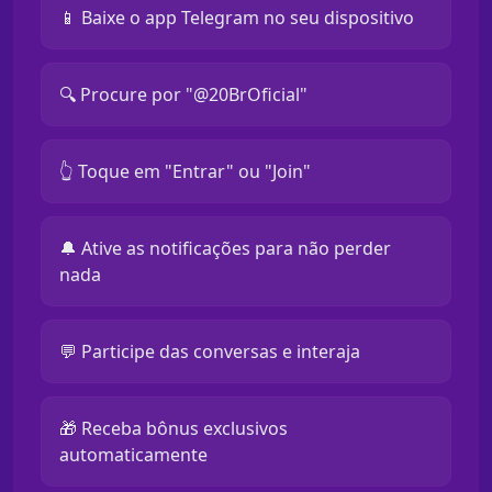
📱 Baixe o app Telegram no seu dispositivo
🔍 Procure por "@20BrOficial"
👆 Toque em "Entrar" ou "Join"
🔔 Ative as notificações para não perder
nada
💬 Participe das conversas e interaja
🎁 Receba bônus exclusivos
automaticamente