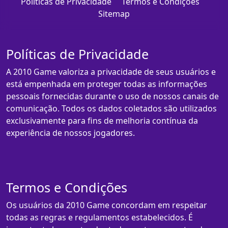
Políticas de Privacidade
Termos e Condições
Sitemap
Políticas de Privacidade
A 2010 Game valoriza a privacidade de seus usuários e
está empenhada em proteger todas as informações
pessoais fornecidas durante o uso de nossos canais de
comunicação. Todos os dados coletados são utilizados
exclusivamente para fins de melhoria contínua da
experiência de nossos jogadores.
Termos e Condições
Os usuários da 2010 Game concordam em respeitar
todas as regras e regulamentos estabelecidos. É