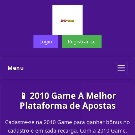
Login
Registrar-se
Menu
📱 2010 Game A Melhor
Plataforma de Apostas
Cadastre-se na 2010 Game para ganhar bônus no
cadastro e em cada recarga. Com a 2010 Game,