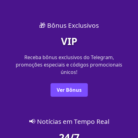
🎁 Bônus Exclusivos
VIP
Receba bônus exclusivos do Telegram,
promoções especiais e códigos promocionais
únicos!
Ver Bônus
📢 Notícias em Tempo Real
24/7