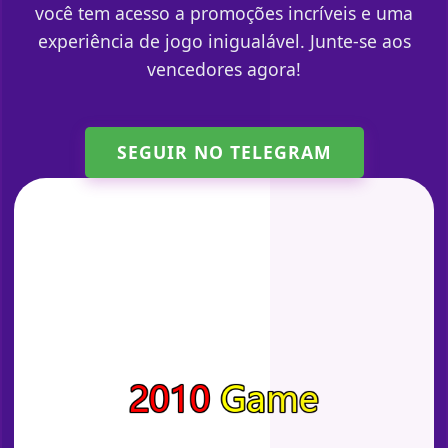
você tem acesso a promoções incríveis e uma
experiência de jogo inigualável. Junte-se aos
vencedores agora!
SEGUIR NO TELEGRAM