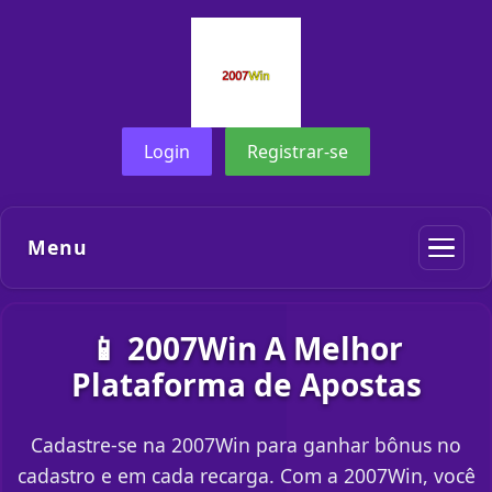
Login
Registrar-se
Menu
📱 2007Win A Melhor
Plataforma de Apostas
Cadastre-se na 2007Win para ganhar bônus no
cadastro e em cada recarga. Com a 2007Win, você