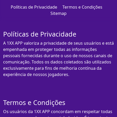
Políticas de Privacidade
Termos e Condições
Sitemap
Políticas de Privacidade
A 1XX APP valoriza a privacidade de seus usuários e está
empenhada em proteger todas as informações
pessoais fornecidas durante o uso de nossos canais de
comunicação. Todos os dados coletados são utilizados
exclusivamente para fins de melhoria contínua da
experiência de nossos jogadores.
Termos e Condições
Os usuários da 1XX APP concordam em respeitar todas