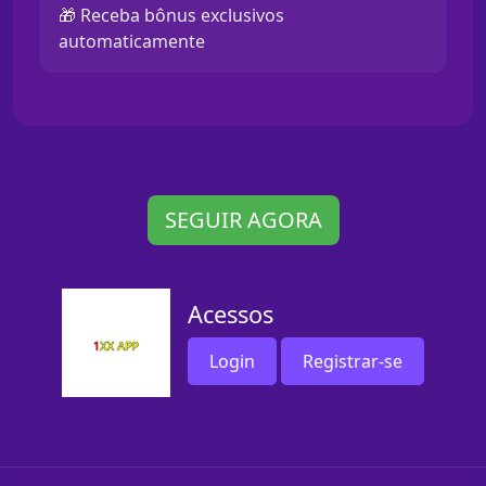
🎁 Receba bônus exclusivos
automaticamente
SEGUIR AGORA
Acessos
Login
Registrar-se