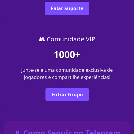
Falar Suporte
👥 Comunidade VIP
1000+
Junte-se a uma comunidade exclusiva de
jogadores e compartilhe experiências!
Entrar Grupo
📱 Como Seguir no Telegram