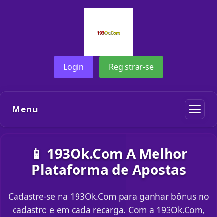
Login
Registrar-se
Menu
📱 193Ok.Com A Melhor
Plataforma de Apostas
Cadastre-se na 193Ok.Com para ganhar bônus no
cadastro e em cada recarga. Com a 193Ok.Com,