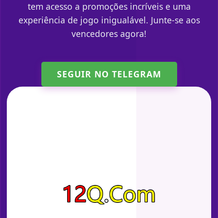
tem acesso a promoções incríveis e uma
experiência de jogo inigualável. Junte-se aos
vencedores agora!
SEGUIR NO TELEGRAM