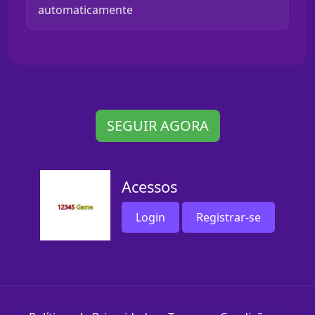
automaticamente
SEGUIR AGORA
Acessos
Login
Registrar-se