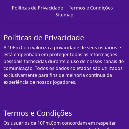
Políticas de Privacidade
Termos e Condições
Sitemap
Políticas de Privacidade
A 10Pm.Com valoriza a privacidade de seus usuários e
está empenhada em proteger todas as informações
pessoais fornecidas durante o uso de nossos canais de
comunicação. Todos os dados coletados são utilizados
exclusivamente para fins de melhoria contínua da
experiência de nossos jogadores.
Termos e Condições
Os usuários da 10Pm.Com concordam em respeitar