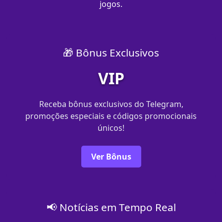
jogos.
🎁 Bônus Exclusivos
VIP
Receba bônus exclusivos do Telegram,
promoções especiais e códigos promocionais
únicos!
Ver Bônus
📢 Notícias em Tempo Real