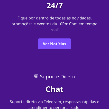
24/7
Fique por dentro de todas as novidades,
promoções e eventos da 10Pm.Com em tempo
real!
Ver Notícias
💬 Suporte Direto
Chat
Suporte direto via Telegram, respostas rápidas e
atendimento personalizado!